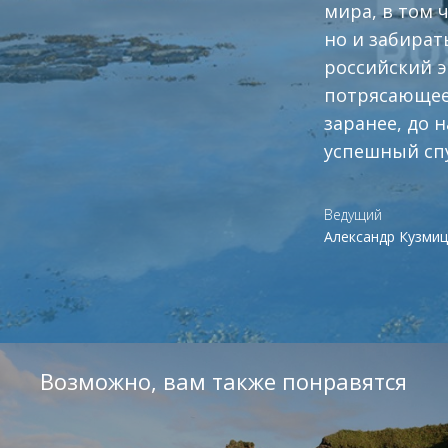
мира, в том 
но и забират
российский э
потрясающее,
заранее, до 
успешный спу
Ведущий
Александр Кузмиц
Возможно, вам также понравятся