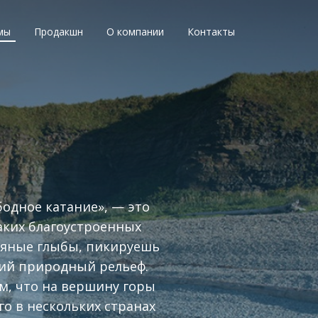
мы
Продакшн
О компании
Контакты
бодное катание», — это
аких благоустроенных
едяные глыбы, пикируешь
щий природный рельеф.
м, что на вершину горы
го в нескольких странах