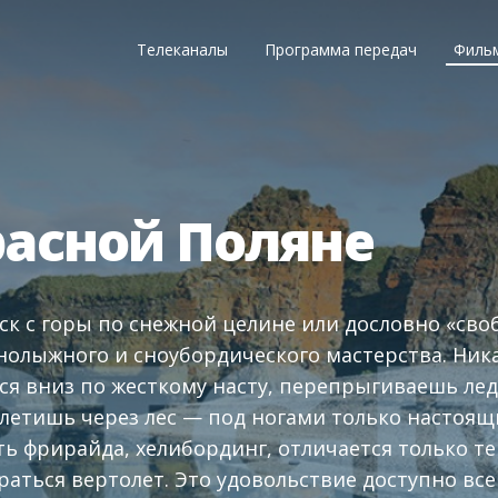
Телеканалы
Программа передач
Филь
расной Поляне
ск с горы по снежной целине или дословно «сво
олыжного и сноубордического мастерства. Ник
ся вниз по жесткому насту, перепрыгиваешь л
 летишь через лес — под ногами только настоя
ь фрирайда, хелибординг, отличается только те
раться вертолет. Это удовольствие доступно все