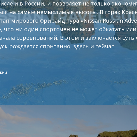
числе и в России, и позволяет не только эконом
ься на самые немыслимые высоты. В горах Кра
тап мирового фрирайд-тура «Nissan Russian Adve
 что ни один спортсмен не может обкатать или 
начала соревнований. В этом и заключается суть
ск рождается спонтанно, здесь и сейчас.
кий