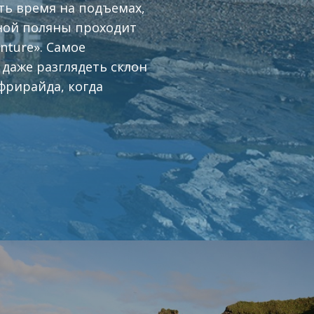
ить время на подъемах,
сной поляны проходит
nture». Самое
даже разглядеть склон
 фрирайда, когда