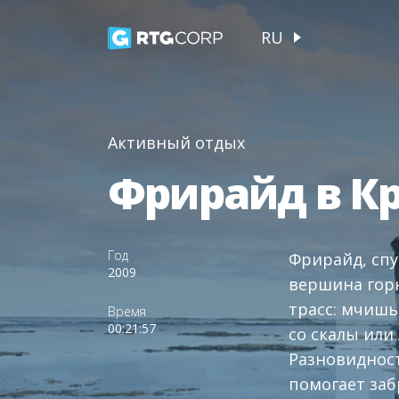
RU
Активный отдых
Фрирайд в К
Год
Фрирайд, спу
2009
вершина горн
трасс: мчишь
Время
00:21:57
со скалы или
Разновидност
помогает заб