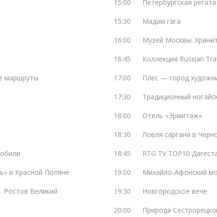
15:00
Петербургская регата
15:30
Мадам гага
16:00
Музей Москвы. Храни
16:45
Коллекция Russian Tra
ие маршруты
17:00
Плёс — город художн
17:30
Традиционный ногайс
18:00
Отель «Эрмитаж»
18:30
Ловля саргана в Черн
мобили
18:45
RTG TV TOP10 Дагеста
чь» в Красной Поляне
19:00
Михайло-Афонский м
а. Ростов Великий
19:30
Новгородское вече
20:00
Природа Cестрорецко