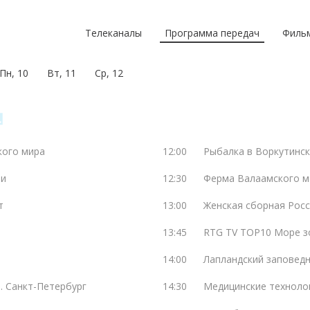
Телеканалы
Программа передач
Филь
Пн, 10
Вт, 11
Ср, 12
кого мира
12:00
Рыбалка в Воркутинс
ви
12:30
Ферма Валаамского м
т
13:00
Женская сборная Росс
13:45
RTG TV TOP10 Море з
14:00
Лапландский заповедн
а. Санкт-Петербург
14:30
Медицинские технолог