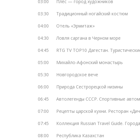
03:00
Плёс — город художников
03:30
Традиционный ногайский костюм
04:00
Отель «Эрмитаж»
04:30
Ловля саргана в Черном море
04:45
RTG TV TOP10 Дагестан. Туристическ
05:00
Михайло-Афонский монастырь
05:30
Новгородское вече
06:00
Природа Cестрорецкой низины
06:45
Автолегенды СССР. Спортивные авто
07:00
Рецепты царской кухни. Ресторан «Ди
07:45
Коллекция Russian Travel Guide. Город
08:00
Республика Казахстан