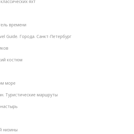
 классических яхт
тель времени
vel Guide. Города. Санкт-Петербург
иков
кий костюм
ом море
н. Туристические маршруты
онастырь
й низины