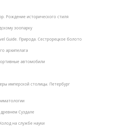
р. Рождение исторического стиля
дскому зоопарку
vel Guide. Природа. Сестрорецкое болото
го архипелага
портивные автомобили
еры имперской столицы. Петербург
риматологии
 древнем Суздале
Холод на службе науки