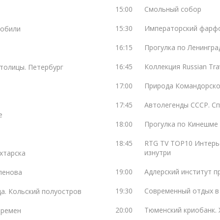
15:00
Смольный собор
15:30
Императорский фарфо
мобили
16:15
Прогулка по Ленингра
16:45
Коллекция Russian Tra
толицы. Петербург
17:00
Природа Командорско
17:45
Автолегенды СССР. С
е
18:00
Прогулка по Кинешме
18:45
RTG TV TOP10 Интерь
изнутри
хтарска
19:00
Адлерский институт п
ленова
19:30
Современный отдых в
да. Кольский полуостров
20:00
Тюменский криобанк. 
времен