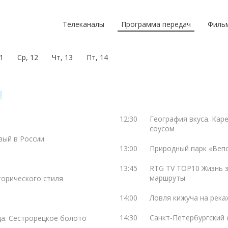
Телеканалы
Программа передач
Филь
1
Ср, 12
Чт, 13
Пт, 14
12:30
География вкуса. Каре
соусом
вый в России
13:00
Природный парк «Вепс
13:45
RTG TV TOP10 Жизнь 
маршруты
орического стиля
14:00
Ловля кижуча на река
14:30
Санкт-Петербургский 
ода. Сестрорецкое болото