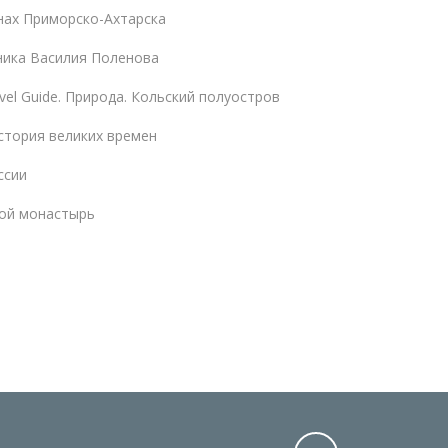
нах Приморско-Ахтарска
ника Василия Поленова
vel Guide. Природа. Кольский полуостров
стория великих времен
ссии
ой монастырь