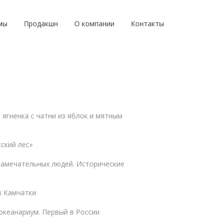
мы
Продакшн
О компании
Контакты
 ягненка с чатни из яблок и мятным
ский лес»
замечательных людей. Исторические
х Камчатки
океанариум. Первый в России