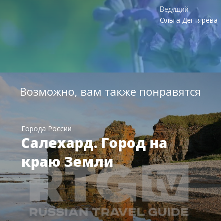
Ведущий
Ольга Дегтярева
Возможно, вам также понравятся
Города России
Салехард. Город на
краю Земли