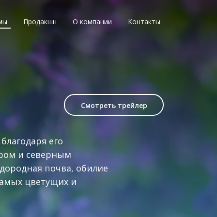
мы
Продакшн
О компании
Контакты
Смотреть трейлер
благодаря его
ором и северным
одородная почва, обилие
 самых цветущих и