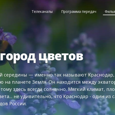
Телеканалы
Программа передач
Филь
город цветов
й середины — именно так называют Краснодар, 
 на планете Земля. Он находится между экват
тому здесь всегда солнечно. Мягкий климат, пл
вета... не удивительно, что Краснодар - один из
дов России.