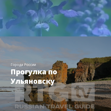
Города России
Прогулка по
Ульяновску