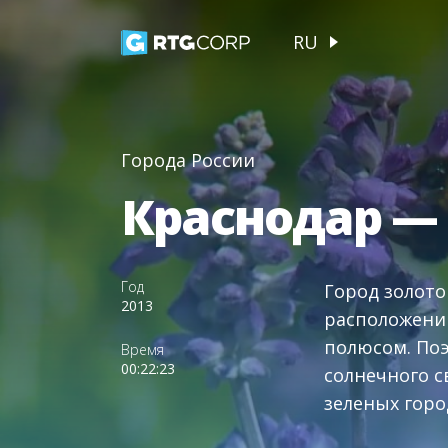
RU
Города России
Краснодар — 
Год
Город золото
2013
расположению
полюсом. Поэ
Время
00:22:23
солнечного с
зеленых горо