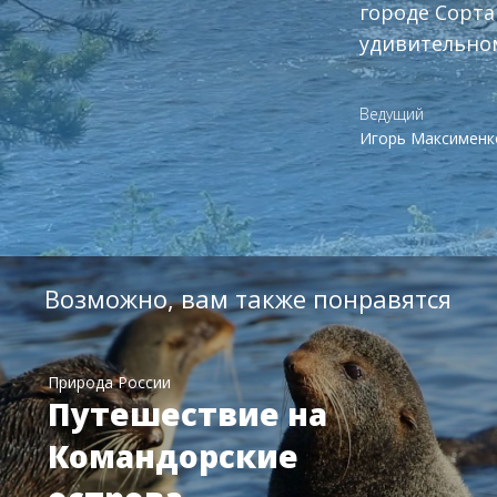
городе Сорта
удивительном
Ведущий
Игорь Максименк
Возможно, вам также понравятся
Природа России
Путешествие на
Командорские