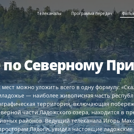
Телеканалы
Программа передач
Филь
 по Северному П
 мест можно уложить всего в одну формулу: «Ска
ладожье — наиболее живописная часть республ
ографическая территория, включающая побережь
верной части Ладожского озера, находится в пр
ивных районов. Ведущий телеканала Игорь Мак
росторам Ладоги, увидел настоящие ладожские