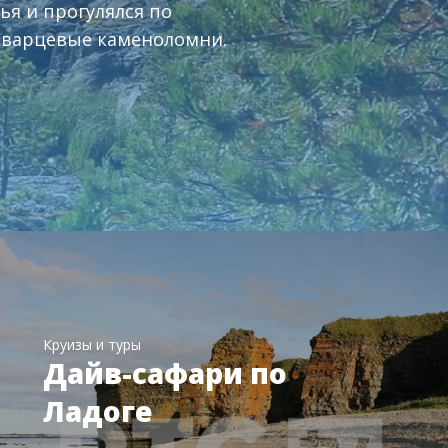
ья и прогулялся по
 кварцевые каменоломни.
Круизы и туры
Дайв-сафари по
Ладоге