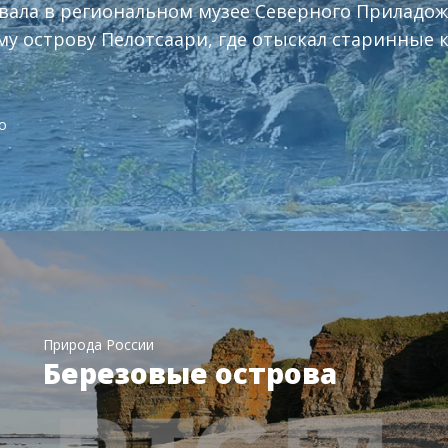
вала в региональном музее Северного Приладож
у острову Пелотсаари, где отыскал старинные
о
Природа России
Березовые острова