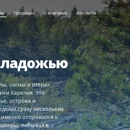
мы
Продакшн
О компании
Контакты
риладожью
лы, сосны и озера».
ики Карелия. Это
е, острова и
еделах сразу нескольких
сименко отправился к
 шхеры, побывал в