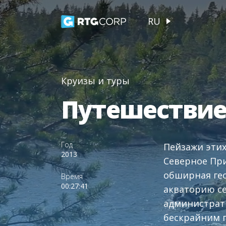
RU
Круизы и туры
Путешествие
Год
Пейзажи этих
2013
Северное При
обширная ге
Время
00:27:41
акваторию се
администрат
бескрайним п