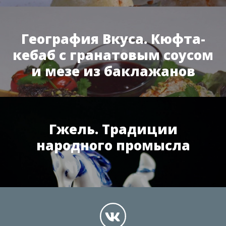
География Вкуса. Кюфта-
кебаб с гранатовым соусом
и мезе из баклажанов
Гжель. Традиции
народного промысла