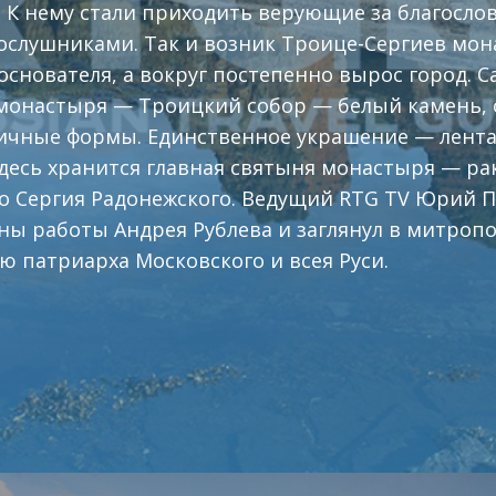
 К нему стали приходить верующие за благосло
ослушниками. Так и возник Троице-Сергиев мон
 основателя, а вокруг постепенно вырос город. 
онастыря — Троицкий собор — белый камень, о
ичные формы. Единственное украшение — лента
десь хранится главная святыня монастыря — ра
 Сергия Радонежского. Ведущий RTG TV Юрий П
ны работы Андрея Рублева и заглянул в митроп
 патриарха Московского и всея Руси.