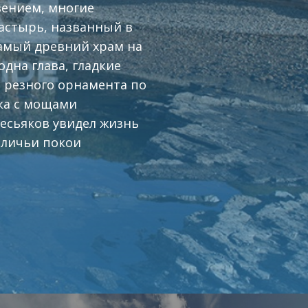
вением, многие
астырь, названный в
Самый древний храм на
дна глава, гладкие
 резного орнамента по
ка с мощами
есьяков увидел жизнь
оличьи покои