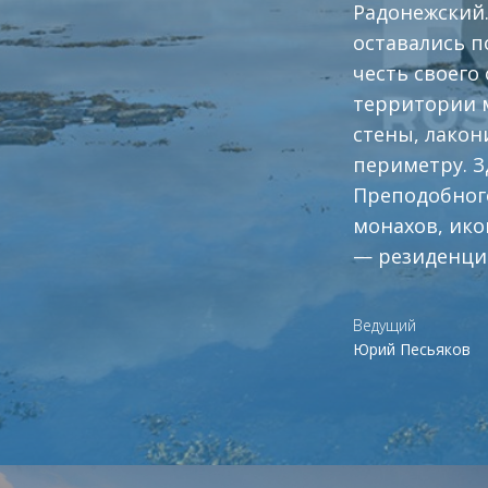
Радонежский.
оставались п
честь своего
территории м
стены, лакон
периметру. З
Преподобного
монахов, ико
— резиденцию
Ведущий
Юрий Песьяков