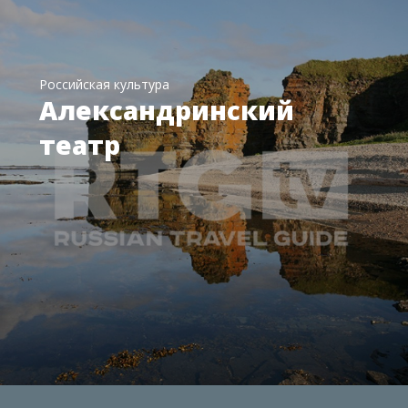
Российская культура
Александринский
театр