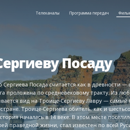
Телеканалы
Программа передач
Филь
Сергиеву Посаду
о Сергиева Посада считается как в древности — 
га проложена по средневековому тракту. Из люб
ывается вид на Троице-Сергиеву Лавру — самый
стране. Троице-Сергиева обитель, как и шестьсо
история началась в 14 веке. В этом месте посели
оей праведной жизни, стал известен по всей Руси