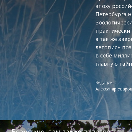
эпоху россий
Петербурга н
Зоологически
практически 
а так же зве
летопись поз
в себе милли
главную тайн
Ведущий
Александр Уваро
Возможно, вам также понравятся