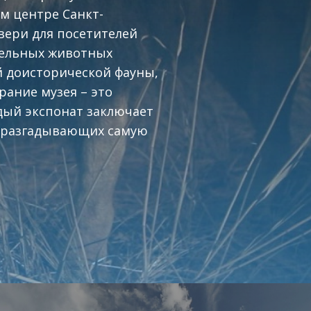
ом центре Санкт-
двери для посетителей
тельных животных
й доисторической фауны,
рание музея – это
дый экспонат заключает
, разгадывающих самую