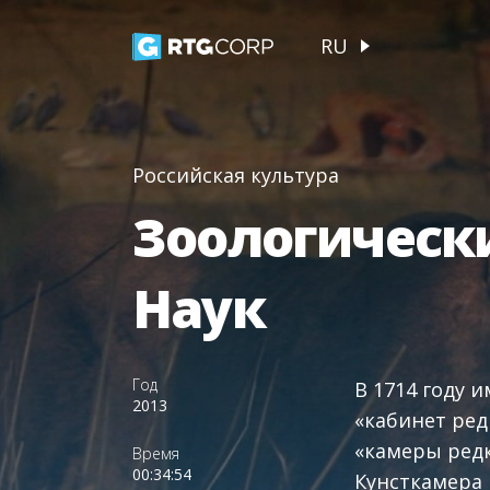
RU
Российская культура
Зоологическ
Наук
Год
В 1714 году 
2013
«кабинет ред
«камеры редк
Время
00:34:54
Кунсткамера 