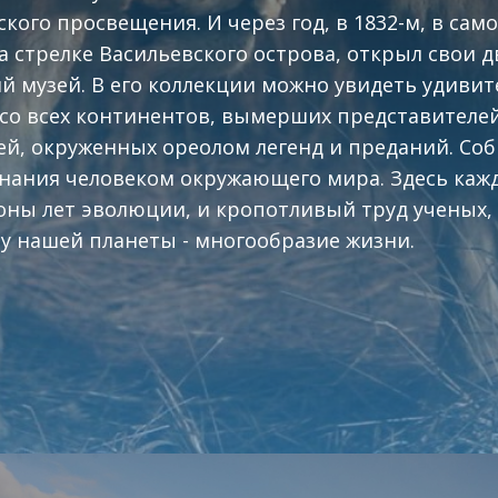
ского просвещения. И через год, в 1832-м, в сам
а стрелке Васильевского острова, открыл свои 
й музей. В его коллекции можно увидеть удиви
со всех континентов, вымерших представителе
рей, окруженных ореолом легенд и преданий. Соб
нания человеком окружающего мира. Здесь каж
оны лет эволюции, и кропотливый труд ученых
у нашей планеты - многообразие жизни.
в