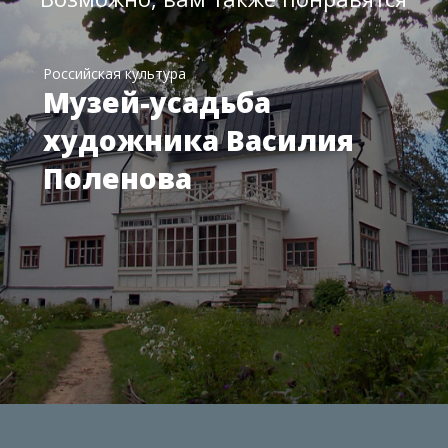
Российская культура
Музей-усадьба
художника Василия
Поленова