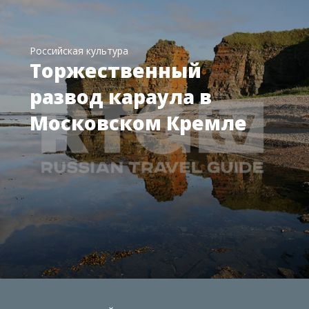
Российская культура
Торжественный
развод караула в
Московском Кремле