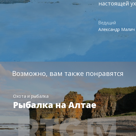
настоящей ух
Ведущий
Александр Малич
Возможно, вам также понравятся
Охота и рыбалка
Рыбалка на Алтае