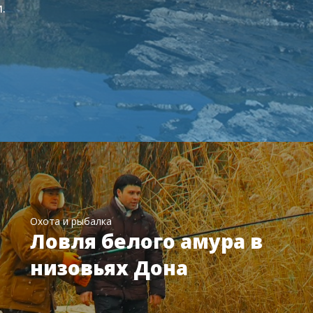
.
Охота и рыбалка
Ловля белого амура в
низовьях Дона