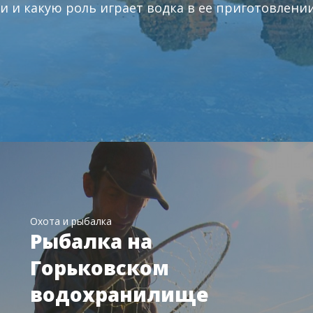
и и какую роль играет водка в ее приготовлении
Охота и рыбалка
Рыбалка на
Горьковском
водохранилище