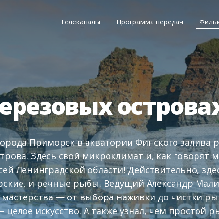
Телеканалы
Программа передач
Филь
ерезовых острова
города Приморск в акватории Финского залива 
трова. Здесь свой микроклимат и, как говорят 
сей Ленинградской области! Действительно, зд
рские, и речные рыбы. Ведущий Александр Мали
мастерства — от выбора наживки до чистки рыб
 целое искусство. А также узнал, чем простой р