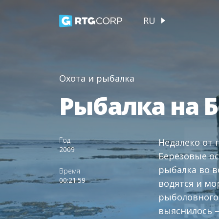
RU
Охота и рыбалка
Рыбалка на Б
Год
Недалеко от 
2009
Березовые ос
рыбалка во в
Время
00:21:59
водятся и мо
рыболовного 
выяснилось —